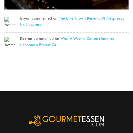
Bryon
commented on
The Little-Known Benefits Of Nespresso
UK Nespress...
Kirsten
commented on
What A Weekly Coffee Machines
Nespresso Project Ca...